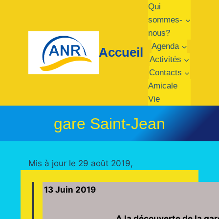
Aller
Qui
au
sommes-
contenu
nous?
Agenda
Accueil
Activités
Contacts
Amicale
Vie
gare Saint-Jean
Mis à jour le 29 août 2019,
13 Juin 2019
A la découverte de la gar