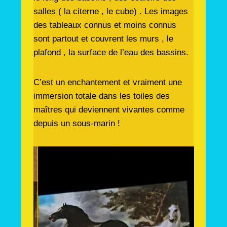
salles ( la citerne , le cube) . Les images
des tableaux connus et moins connus
sont partout et couvrent les murs , le
plafond , la surface de l’eau des bassins.
C’est un enchantement et vraiment une
immersion totale dans les toiles des
maîtres qui deviennent vivantes comme
depuis un sous-marin !