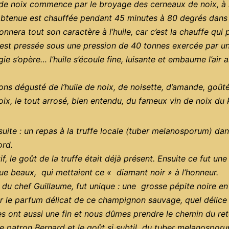
e de noix commence par le broyage des cerneaux de noix, à l
obtenue est chauffée pendant 45 minutes à 80 degrés dans 
onnera tout son caractère à l’huile, car c’est la chauffe qui
te est pressée sous une pression de 40 tonnes exercée par 
gie s’opère… l’huile s’écoule fine, luisante et embaume l’air 
ons dégusté de l’huile de noix, de noisette, d’amande, goût
ix, le tout arrosé, bien entendu, du fameux vin de noix du 
 suite : un repas à la truffe locale (tuber melanosporum) da
ord.
if, le goût de la truffe était déjà présent. Ensuite ce fut un
ue beaux, qui mettaient ce « diamant noir » à l’honneur.
 du chef Guillaume, fut unique : une grosse pépite noire en
 le parfum délicat de ce champignon sauvage, quel délice
s ont aussi une fin et nous dûmes prendre le chemin du ret
le patron Bernard et le goût si subtil du tuber melanosporu